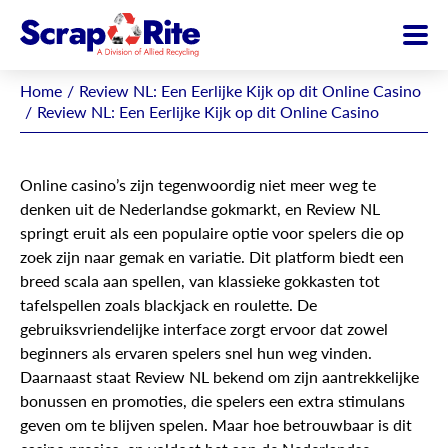
Home
/
Review NL: Een Eerlijke Kijk op dit Online Casino
/
Review NL: Een Eerlijke Kijk op dit Online Casino
Online casino’s zijn tegenwoordig niet meer weg te
denken uit de Nederlandse gokmarkt, en Review NL
springt eruit als een populaire optie voor spelers die op
zoek zijn naar gemak en variatie. Dit platform biedt een
breed scala aan spellen, van klassieke gokkasten tot
tafelspellen zoals blackjack en roulette. De
gebruiksvriendelijke interface zorgt ervoor dat zowel
beginners als ervaren spelers snel hun weg vinden.
Daarnaast staat Review NL bekend om zijn aantrekkelijke
bonussen en promoties, die spelers een extra stimulans
geven om te blijven spelen. Maar hoe betrouwbaar is dit