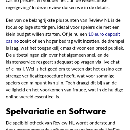
casino precies, en voldoet het aan de Nederlandse
regelgeving? In deze review duiken we in de details.
Een van de belangrijkste pluspunten van Review NL is de
focus op lage stortingen, ideaal voor spelers die met een
klein budget willen starten. Of je nu een
10 euro deposit
casino
zoekt of een hoger bedrag wilt inzetten, de drempel
is laag, wat het toegankelijk maakt voor een breed publiek.
De uitbetalingen zijn over het algemeen snel, en de
klantenservice reageert adequaat op vragen via live chat
of e-mail. Wel is het goed om te weten dat het casino een
strenge verificatieprocedure heeft, wat voor sommige
spelers een minpunt kan zijn. Toch draagt dit bij aan de
veiligheid en het voorkomen van fraude, wat in de huidige
online wereld essentieel is.
Spelvariatie en Software
De spelbibliotheek van Review NL wordt ondersteund
door gerenommeerde softwareleveranciers zoals NetEnt,