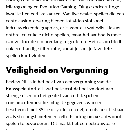
Microgaming en Evolution Gaming. Dit garandeert hoge
kwaliteit en eerlijke kansen. Van live dealer-spellen die een
echte casino-ervaring bieden tot video slots met
indrukwekkende graphics, er is voor elk wat wils. Helaas
ontbreken enkele niche-spellen, maar het aanbod is meer
dan voldoende om urenlang te genieten. Het casino biedt
ook een handige filteroptie, zodat je snel je favoriete
spellen kunt vinden.
Veiligheid en Vergunning
Review NL is in het bezit van een vergunning van de
Kansspelautoriteit, wat betekent dat het voldoet aan
strenge eisen op het gebied van eerlijk spel en
consumentenbescherming. Je gegevens worden
beschermd met SSL-encryptie, en er zijn tools beschikbaar
zoals stortingslimieten en zelfuitsluiting om verantwoord
spelen te bevorderen. Dit maakt het een betrouwbare