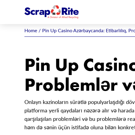
Home
/
Pin Up Casino Azərbaycanda: Etibarlılıq, Pr
Pin Up Casino
Problemlər v
Onlayn kazinoların sürətlə populyarlaşdığı dö
platforma yerli qaydaları nəzərə alır və har
qarşılaşılan problemləri və bu problemlərə re
həm də sənin üçün istifadə oluna bilən konkre