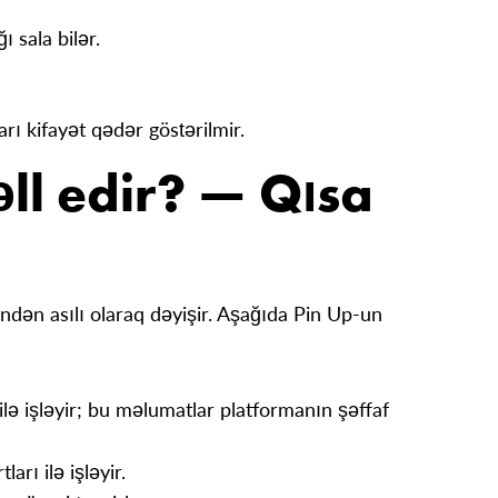
 sala bilər.
rı kifayət qədər göstərilmir.
ll edir? — Qısa
indən asılı olaraq dəyişir. Aşağıda Pin Up-un
ilə işləyir; bu məlumatlar platformanın şəffaf
arı ilə işləyir.