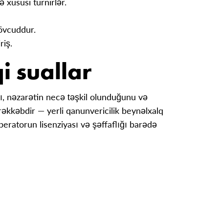
 xüsusi turnirlər.
mövcuddur.
riş.
i suallar
nı, nəzarətin necə təşkil olunduğunu və
kkəbdir — yerli qanunvericilik beynəlxalq
eratorun lisenziyası və şəffaflığı barədə