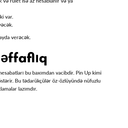
 və rulet isə az hesablanır və ya
i var.
yəcək.
fayda verəcək.
əffaflıq
 hesabatları bu baxımdan vacibdir. Pin Up kimi
stərir. Bu tədarükçülər öz-özlüyündə nüfuzlu
lamalar lazımdır.