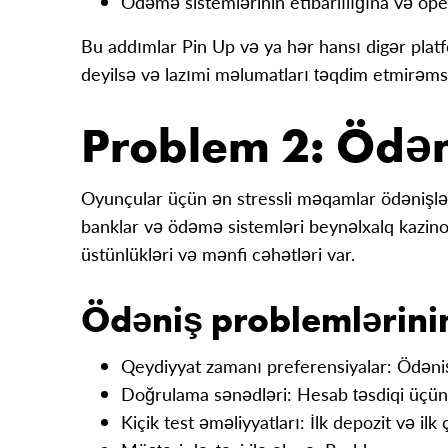
Ödəmə sistemlərinin etibarlılığına və ope
Bu addımlar Pin Up və ya hər hansı digər pla
deyilsə və lazımi məlumatları təqdim etmirəms
Problem 2: Ödən
Oyunçular üçün ən stressli məqamlar ödənişlə
banklar və ödəmə sistemləri beynəlxalq kazino
üstünlükləri və mənfi cəhətləri var.
Ödəniş problemlərinin 
Qeydiyyat zamanı preferensiyalar: Ödəni
Doğrulama sənədləri: Hesab təsdiqi üçün t
Kiçik test əməliyyatları: İlk depozit və il