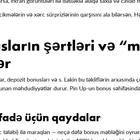
rsa, ekran görüntüləri ilə dəstəklə əlaqə saxla və cavab 
kmələrin və xərc sürprizlərinin qarşısını ala bilərsən. 
ların şərtləri və “
ər
ar, depozit bonusları və s. Lakin bu təkliflərin arxasında
q olunan məhdudiyyətlər durur. Pin Up-un bonus səhifəsində
tifadə üçün qaydalar
tələbi) ilə maraqlan — neçə dəfə bonus məbləğini oyna