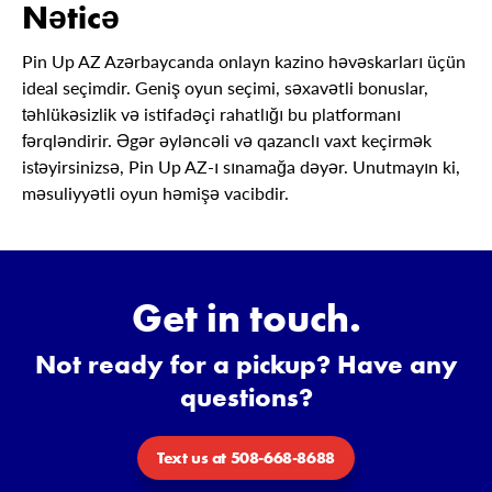
Nəticə
Pin Up AZ Azərbaycanda onlayn kazino həvəskarları üçün
ideal seçimdir. Geniş oyun seçimi, səxavətli bonuslar,
təhlükəsizlik və istifadəçi rahatlığı bu platformanı
fərqləndirir. Əgər əyləncəli və qazanclı vaxt keçirmək
istəyirsinizsə, Pin Up AZ-ı sınamağa dəyər. Unutmayın ki,
məsuliyyətli oyun həmişə vacibdir.
Get in touch.
Not ready for a pickup? Have any
questions?
Text us at 508-668-8688