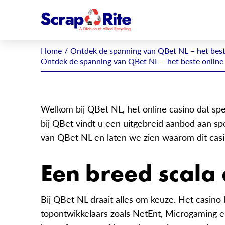
Home
/
Ontdek de spanning van QBet NL – het beste
Ontdek de spanning van QBet NL – het beste online 
Welkom bij QBet NL, het online casino dat sp
bij QBet vindt u een uitgebreid aanbod aan sp
van QBet NL en laten we zien waarom dit casi
Een breed scala 
Bij QBet NL draait alles om keuze. Het casino 
topontwikkelaars zoals NetEnt, Microgaming e