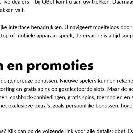
 live dealers – bij QBet komt u aan uw trekken. Daarnaas
ekken valt.
ijke interface benadrukken. U navigeert moeiteloos door 
top of mobiele apparaat speelt, de ervaring is altijd soe
 en promoties
n de genereuze bonussen. Nieuwe spelers kunnen rekenen
rting en gratis spins op geselecteerde slots. Maar de a
sen, cashback-aanbiedingen, gratis spins, toernooien en 
et exclusieve extra’s, zoals persoonlijke bonussen, hog
 Klik dan op de volgende link voor alle details:
qbet
. D