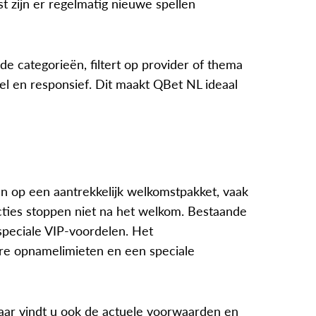
t zijn er regelmatig nieuwe spellen
de categorieën, filtert op provider of thema
pel en responsief. Dit maakt QBet NL ideaal
 op een aantrekkelijk welkomstpakket, vaak
cties stoppen niet na het welkom. Bestaande
speciale VIP-voordelen. Het
ere opnamelimieten en een speciale
aar vindt u ook de actuele voorwaarden en