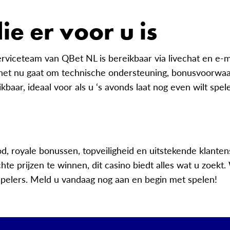
ie er voor u is
viceteam van QBet NL is bereikbaar via livechat en e-ma
het nu gaat om technische ondersteuning, bonusvoorwaar
baar, ideaal voor als u ‘s avonds laat nog even wilt spel
 royale bonussen, topveiligheid en uitstekende klantens
te prijzen te winnen, dit casino biedt alles wat u zoekt
spelers. Meld u vandaag nog aan en begin met spelen!