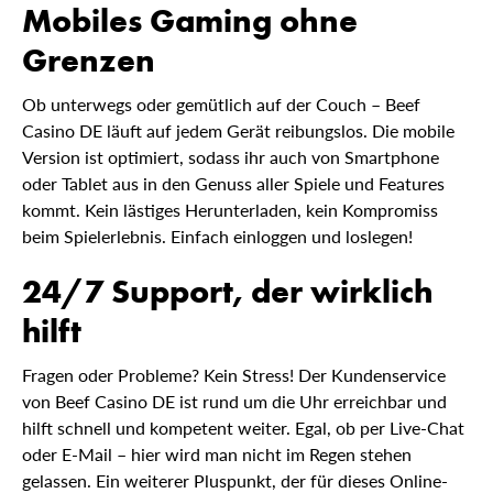
Mobiles Gaming ohne
Grenzen
Ob unterwegs oder gemütlich auf der Couch – Beef
Casino DE läuft auf jedem Gerät reibungslos. Die mobile
Version ist optimiert, sodass ihr auch von Smartphone
oder Tablet aus in den Genuss aller Spiele und Features
kommt. Kein lästiges Herunterladen, kein Kompromiss
beim Spielerlebnis. Einfach einloggen und loslegen!
24/7 Support, der wirklich
hilft
Fragen oder Probleme? Kein Stress! Der Kundenservice
von Beef Casino DE ist rund um die Uhr erreichbar und
hilft schnell und kompetent weiter. Egal, ob per Live-Chat
oder E-Mail – hier wird man nicht im Regen stehen
gelassen. Ein weiterer Pluspunkt, der für dieses Online-