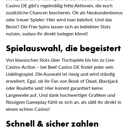
Casino DE gibt’s regelmäßig fette Aktionen, die euch
zusätzliche Chancen bescheren. Ob als Neukundenbonus
oder treuer Spieler: Hier wird man belohnt. Und das
Beste? Die Free Spins lassen sich an beliebten Slots
nutzen, sodass ihr direkt loslegen könnt!
Spielauswahl, die begeistert
Von klassischen Slots über Tischspiele bis hin zu Live-
Casino-Action – bei Beef Casino DE findet jeder sein
Lieblingsspiel. Die Auswahl ist riesig und wird ständig
erweitert. Egal, ob ihr Fan von Book of Dead, Blackjack
oder Roulette seid: Hier kommt garantiert keine
Langeweile auf. Und dank hochwertiger Grafiken und
flüssigem Gameplay fühlt es sich an, als säßt ihr direkt in
einem echten Casino!
Schnell & sicher zahlen