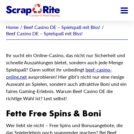
Home
/
Beef Casino DE – Spielspaß mit Biss!
/
Beef Casino DE – Spielspaß mit Biss!
Ihr sucht ein Online-Casino, das nicht nur Sicherheit und
schnelle Auszahlungen bietet, sondern auch jede Menge
Spielspaß? Dann solltet ihr unbedingt
beef-casino-
online.net
ausprobieren! Hier gibt’s nicht nur eine riesige
Auswahl an Spielen, sondern auch attraktive Boni und ein
faires Gaming-Erlebnis. Warum Beef Casino DE die
richtige Wahl ist? Lest selbst!
Fette Free Spins & Boni
Wer liebt sie nicht – Free Spins und Bonusangebote, die
das Spielerlebnis noch spannender machen? Bei Beef