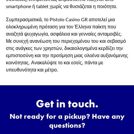
smartphone ή tablet χωρίς να θυσιάζεται η ποιότητα.
Συμπερασματικά, το Pistolo Casino GR αποτελεί μια
ολοκληρωμένη πρόταση για τον Έλληνα παίκτη που
αναζητά ψυχαγωγία, ασφάλεια και γενναίες ανταμοιβές.
Με συνεχή ανανέωση του περιεχομένου του και σεβασμό
στις ανάγκες των χρηστών, δικαιολογημένα κερδίζει την
εμπιστοσύνη και την προτίμηση μιας ολοένα αυξανόμενης
κοινότητας. Ανακαλύψτε το και εσείς, πάντα με
υπευθυνότητα και μέτρο.
Get in touch.
Not ready for a pickup? Have any
questions?