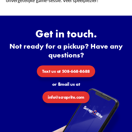
onvergetelijke game-sessie. Veel speelplezier!
Get in touch.
Not ready for a pickup? Have any
questions?
Text us at 508-668-8688
or Email us at
info@scraprite.com